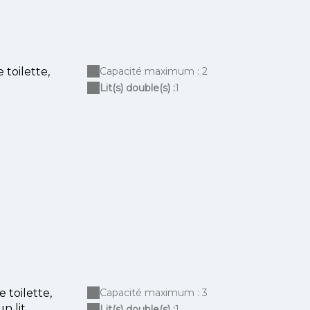
toilette,
Capacité maximum : 2
Lit(s) double(s) :
1
 toilette,
Capacité maximum : 3
n lit
Lit(s) double(s) :
1