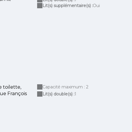
Lit(s) supplémentaire(s) :
Oui
toilette,
Capacité maximum : 2
que François
Lit(s) double(s) :
1