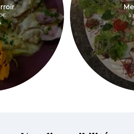
rroir
Me
30€
à 