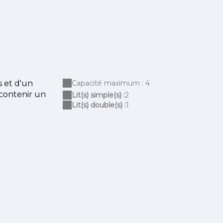
s et d'un
Capacité maximum : 4
 contenir un
Lit(s) simple(s) :
2
Lit(s) double(s) :
1