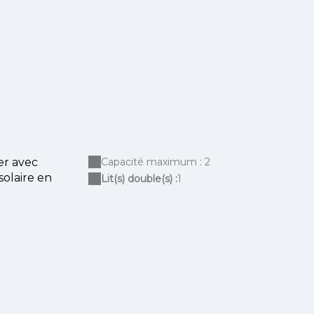
er avec
Capacité maximum : 2
solaire en
Lit(s) double(s) :
1