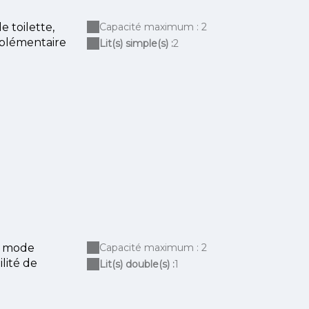
 toilette,
Capacité maximum : 2
pplémentaire
Lit(s) simple(s) :
2
En mode
Capacité maximum : 2
lité de
Lit(s) double(s) :
1