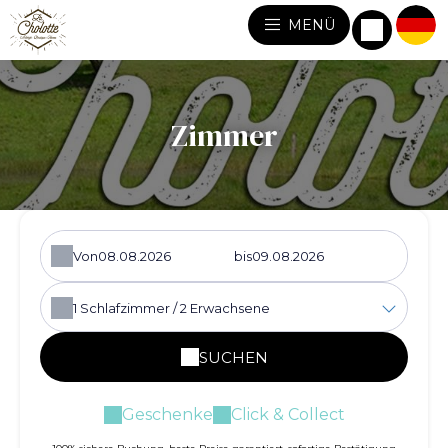
MENÜ
Zimmer
Von
bis
1
Schlafzimmer /
2
Erwachsene
SUCHEN
Geschenke
Click & Collect